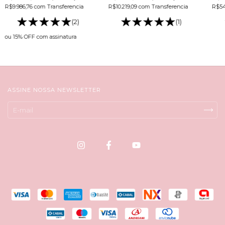
sobres
Colageno hidrolizado
FIT 
R$9.986,76
com
Transferencia
R$10.219,09
com
Transferencia
R$54
bebible
Col
bebi
(2)
(1)
ou 15% OFF
com assinatura
ASSINE NOSSA NEWSLETTER