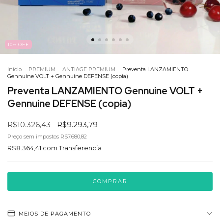
10
%
OFF
Início
.
PREMIUM
.
ANTIAGE PREMIUM
.
Preventa LANZAMIENTO
Gennuine VOLT + Gennuine DEFENSE (copia)
Preventa LANZAMIENTO Gennuine VOLT +
Gennuine DEFENSE (copia)
R$10.326,43
R$9.293,79
Preço sem impostos
R$7.680,82
R$8.364,41
com
Transferencia
MEIOS DE PAGAMENTO