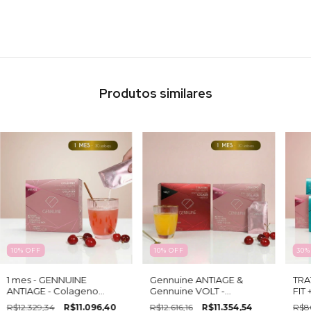
Produtos similares
10
%
OFF
10
%
OFF
30
1 mes - GENNUINE
Gennuine ANTIAGE &
TRA
ANTIAGE - Colageno
Gennuine VOLT -
FIT 
hidrolizado bebible x 15
TRATAMIENTO MENSUAL -
GEN
R$12.329,34
R$11.096,40
R$12.616,16
R$11.354,54
R$8