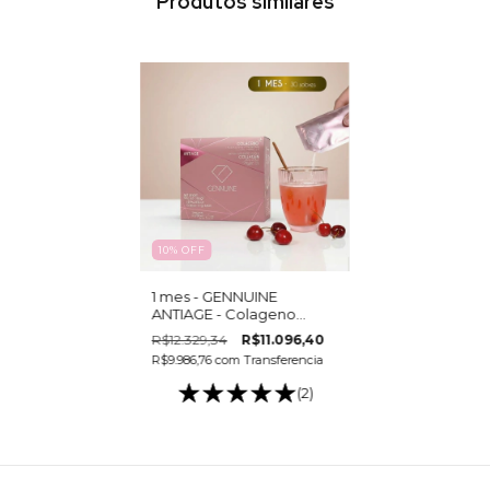
Produtos similares
10
%
OFF
1 mes - GENNUINE
ANTIAGE - Colageno
hidrolizado bebible x 15
R$12.329,34
R$11.096,40
sobres
R$9.986,76
com
Transferencia
(2)