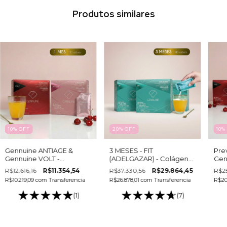
Produtos similares
10
%
OFF
20
%
OFF
10
Gennuine ANTIAGE &
3 MESES - FIT
Pre
Gennuine VOLT -
(ADELGAZAR) - Colágeno
Gen
TRATAMIENTO MENSUAL -
hidrolizado bebible (6
Gen
R$12.616,16
R$11.354,54
R$37.330,56
R$29.864,45
R$2
Colageno hidrolizado
cajas - 15 sobres c/u)
(cop
R$10.219,09
com
Transferencia
R$26.878,01
com
Transferencia
R$20
bebible
(1)
(7)