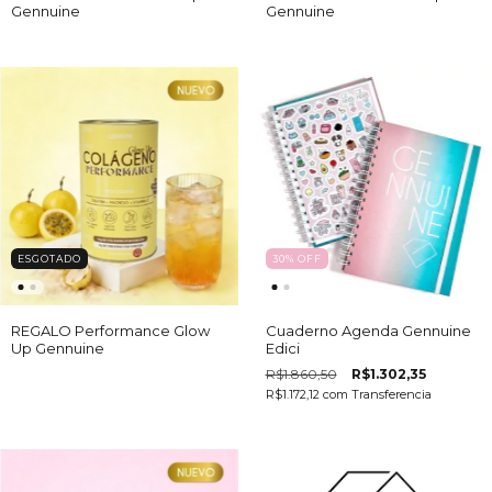
Gennuine
Gennuine
ESGOTADO
30
%
OFF
REGALO Performance Glow
Cuaderno Agenda Gennuine
Up Gennuine
Edici
R$1.860,50
R$1.302,35
R$1.172,12
com
Transferencia