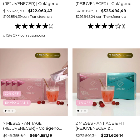
(REJUVENECER) | Colágeno
(REJUVENECER) - Colágeno
con Ácido Hialurónico y
hidrolizado bebible (6 cajas -
$135.622,70
$122.060,43
$406.868,11
$325.494,49
Luteína
15 sobres c/u)
$109.854,39
con
Transferencia
$292.945,04
con
Transferencia
(2)
(1)
o 15% OFF
con suscripción
30
%
OFF
ENVÍO GRATIS
15
%
OFF
7 MESES - ANTIAGE
2 MESES - ANTIAGE & FIT
(REJUVENECER) - Colágeno
(REJUVENECER &
hidrolizado bebible (14 cajas -
ADELGAZAR)
$949.358,84
$664.551,19
$272.501,34
$231.626,14
15 sobres c/u)