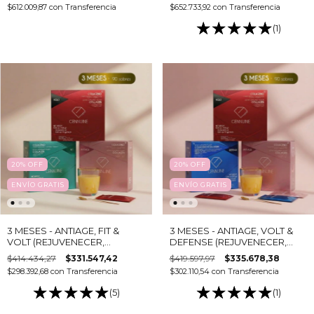
$612.009,87
con
Transferencia
$652.733,92
con
Transferencia
(1)
20
%
OFF
20
%
OFF
ENVÍO GRATIS
ENVÍO GRATIS
3 MESES - ANTIAGE, FIT &
3 MESES - ANTIAGE, VOLT &
VOLT (REJUVENECER,
DEFENSE (REJUVENECER,
ADELGAZAR & ENERGIZAR ) -
ENERGIZAR & REGENERAR ) -
$414.434,27
$331.547,42
$419.597,97
$335.678,38
Colágeno hidrolizado bebible
Colágeno hidrolizado bebible
$298.392,68
con
Transferencia
$302.110,54
con
Transferencia
(5)
(1)