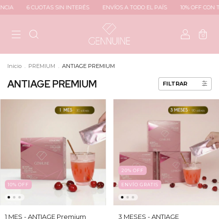
6 CUOTAS SIN INTERÉS
ENVÍOS A TODO EL PAÍS
10% OFF CON TRANSF
0
Inicio
.
PREMIUM
.
ANTIAGE PREMIUM
ANTIAGE PREMIUM
FILTRAR
20
%
OFF
10
%
OFF
ENVÍO GRATIS
1 MES - ANTIAGE Premium
3 MESES - ANTIAGE