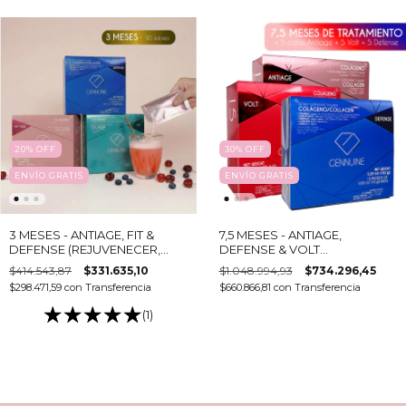
20
%
OFF
30
%
OFF
ENVÍO GRATIS
ENVÍO GRATIS
3 MESES - ANTIAGE, FIT &
7,5 MESES - ANTIAGE,
DEFENSE (REJUVENECER,
DEFENSE & VOLT
ADELGAZAR & REGENERAR ) -
(REJUVENECER, DEFENSE &
$414.543,87
$331.635,10
$1.048.994,93
$734.296,45
Colágeno hidrolizado bebible
ENERGIZAR ) - Colágeno
$298.471,59
con
Transferencia
$660.866,81
con
Transferencia
hidrolizado bebible - (12
cuotas)
(1)