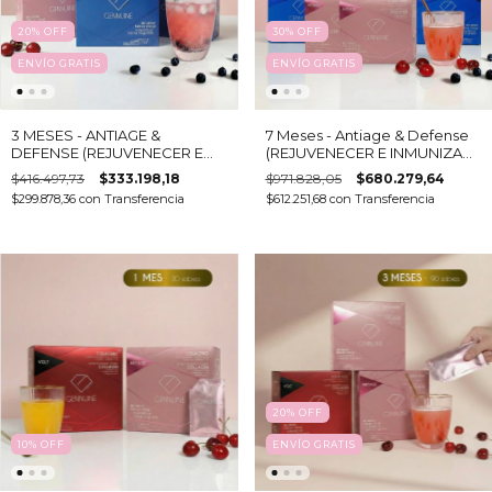
20
%
OFF
30
%
OFF
ENVÍO GRATIS
ENVÍO GRATIS
3 MESES - ANTIAGE &
7 Meses - Antiage & Defense
DEFENSE (REJUVENECER E
(REJUVENECER E INMUNIZAR)
INMUNIZAR) - Colágeno
- Colágeno hidrolizado
$416.497,73
$333.198,18
$971.828,05
$680.279,64
hidrolizado bebible + 24
bebible + 24 activos
$299.878,36
con
Transferencia
$612.251,68
con
Transferencia
activos
20
%
OFF
10
%
OFF
ENVÍO GRATIS