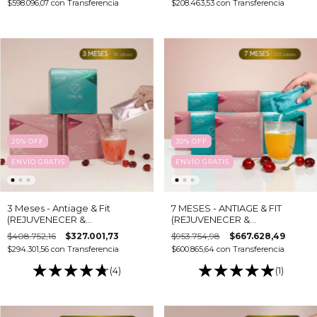
$598.096,07
con
Transferencia
$208.463,53
con
Transferencia
20
%
OFF
30
%
OFF
ENVÍO GRATIS
ENVÍO GRATIS
3 Meses - Antiage & Fit
7 MESES - ANTIAGE & FIT
(REJUVENECER &
(REJUVENECER &
ADELGAZAR) - Colágeno
ADELGAZAR) - Colágeno
$408.752,16
$327.001,73
$953.754,98
$667.628,49
hidrolizado bebible
hidrolizado bebible
$294.301,56
con
Transferencia
$600.865,64
con
Transferencia
(4)
(1)