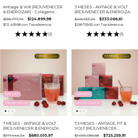
Antiage & Volt (REJUVENECER
3 MESES - ANTIAGE & VOLT
& ENERGIZAR) - Colágeno
(REJUVENECER & ENERGIZAR)
hidrolizado bebible
- Colágeno hidrolizado
$138.777,76
$124.899,98
$416.333,26
$333.066,61
bebible
$112.409,98
con
Transferencia
$299.759,95
con
Transferencia
(1)
(1)
30
%
OFF
30
%
OFF
ENVÍO GRATIS
ENVÍO GRATIS
7 MESES - ANTIAGE & VOLT
7,5 MESES - ANTIAGE, FIT &
(REJUVENECER & ENERGIZAR)
VOLT (REJUVENECER,
- Colágeno hidrolizado
ADELGAZAR & ENERGIZAR ) -
$971.444,24
$680.010,97
$1.036.085,58
$725.259,91
bebible
Colágeno hidrolizado bebible