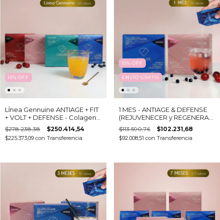
10
%
OFF
10
%
OFF
ENVÍO GRATIS
LÍnea Gennuine ANTIAGE + FIT
1 MES - ANTIAGE & DEFENSE
+ VOLT + DEFENSE - Colageno
(REJUVENECER y REGENERAR)
hidrolizado bebible y 31
- Colágeno hidrolizado
$278.238,38
$250.414,54
$113.590,76
$102.231,68
activos
bebible + 27 activos
$225.373,09
con
Transferencia
$92.008,51
con
Transferencia