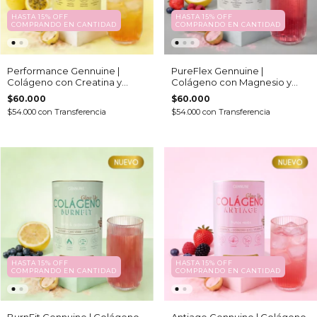
HASTA 15% OFF
HASTA 15% OFF
COMPRANDO EN CANTIDAD
COMPRANDO EN CANTIDAD
Performance Gennuine |
PureFlex Gennuine |
Colágeno con Creatina y
Colágeno con Magnesio y
Magnesio: Activos
Ácido hialurónico: Activos
$60.000
$60.000
Energéticos y Deportivos
Articulares (Pote 240 gr)
$54.000
con
Transferencia
$54.000
con
Transferencia
(Pote 240 gr)
HASTA 15% OFF
HASTA 15% OFF
COMPRANDO EN CANTIDAD
COMPRANDO EN CANTIDAD
BurnFit Gennuine | Colágeno
Antiage Gennuine | Colágeno