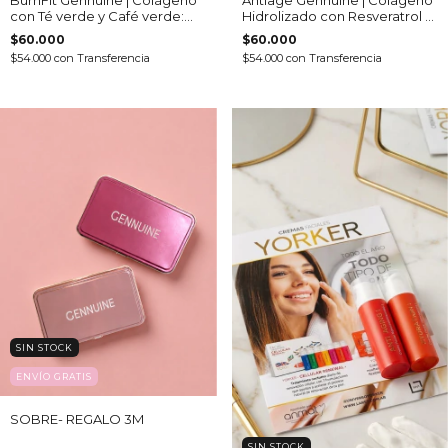
con Té verde y Café verde:
Hidrolizado con Resveratrol y
Activos Termogénicos y
Q10 (Pote 240 gr)
$60.000
$60.000
Metabólicos (Pote 240 gr)
$54.000
con
Transferencia
$54.000
con
Transferencia
SIN STOCK
ENVÍO GRATIS
SOBRE- REGALO 3M
SIN STOCK