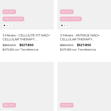
10
%
OFF
10
%
OFF
ENVÍO GRATIS
ENVÍO GRATIS
3 Meses - CELLULITE FIT NAD+
3 Meses - ANTIAGE NAD+
CELLULAR THERAPY
CELLULAR THERAPY
(Adelgazar & Celulitis) X 90
(Antiaging Evolution &
$586.500
$527.850
$586.500
$527.850
SOBRES
Antioxidante) X 90 SOBRES
$475.065
con
Transferencia
$475.065
con
Transferencia
10
%
OFF
15
%
OFF