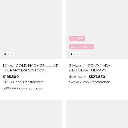
10
%
OFF
ENVÍO GRATIS
1 Mes - GOLD NAD+ CELLULAR
3 Meses - GOLD NAD+
THERAPY (Renovación
CELLULAR THERAPY
Celular, Antioxidante &
(Renovación Celular .
$195.500
$586.500
$527.850
Antiinflamatorio) x 30 Sobres
Antioxidante &
$175.950
con
Transferencia
$475.065
con
Transferencia
Antiinflamatorio) x 90 Sobres
o 20% OFF
con suscripción