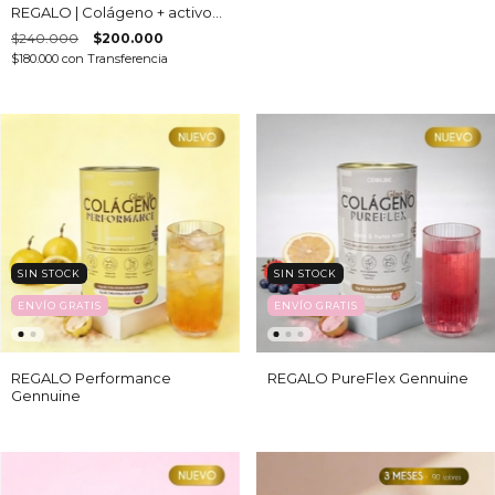
REGALO | Colágeno + activos |
Performance - BurnFit -
$240.000
$200.000
Antiage - PureFlex
$180.000
con
Transferencia
SIN STOCK
SIN STOCK
ENVÍO GRATIS
ENVÍO GRATIS
REGALO Performance
REGALO PureFlex Gennuine
Gennuine