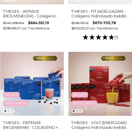
7 MESES - ANTIAGE
7 MESES - FIT (ADELGAZAR) -
(REJUVENECER) - Colágeno
Colágeno hidrolizado bebible
hidrolizado bebible (14 cajas -
(14 cajas - 15 sobres c/u)
$949.358,84
$664.551,19
$958.151,12
$670.705,78
15 sobres c/u)
$598.096,07
con
Transferencia
$603.635,20
con
Transferencia
(1)
30
%
OFF
30
%
OFF
ENVÍO GRATIS
ENVÍO GRATIS
7 MESES - DEFENSE
7 MESES - VOLT (ENERGIZAR) -
(REGENERAR) - COLÁGENO +
Colágeno hidrolizado bebible
Vitaminas, Minerales,
(14 cajas - 15 sobres c/u)