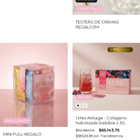
ENVÍO GRATIS
TESTERS DE CREMAS
REGALO3M
10
%
OFF
1 Mes Antiage - Colágeno
ENVÍO GRATIS
hidrolizado bebible x 30
sobres
$72.381,94
$65.143,75
MINI FULL-REGALO
$58.629,38
con
Transferencia