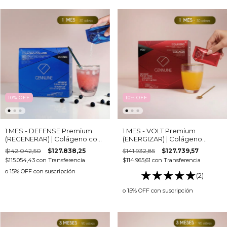
10
%
OFF
10
%
OFF
1 MES - DEFENSE Premium
1 MES - VOLT Premium
(REGENERAR) | Colágeno con
(ENERGIZAR) | Colágeno
22 activos: Vitaminas,
Bebible con Ginseng, Guaraná
$142.042,50
$127.838,25
$141.932,85
$127.739,57
Minerales y Omega 3 para
y Ginkgo Biloba para Energía,
$115.054,43
con
Transferencia
$114.965,61
con
Transferencia
Sistema Inmune,
Vitalidad y Rendimiento
Regeneración y
o 15% OFF
con suscripción
(2)
Recuperación
o 15% OFF
con suscripción