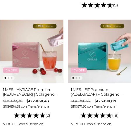
(9)
10
%
OFF
10
%
OFF
1 MES - ANTIAGE Premium
1 MES - FIT Premium
(REJUVENECER) | Colágeno
(ADELGAZAR) – Colágeno
con Ácido Hialurónico y
Bebible con Garcinia y Café
$135.622,70
$122.060,43
$136.878,77
$123.190,89
Luteína
Verde para Control de Peso y
$109.854,39
con
Transferencia
$110.871,80
con
Transferencia
Saciedad
(2)
(18)
o 15% OFF
con suscripción
o 15% OFF
con suscripción