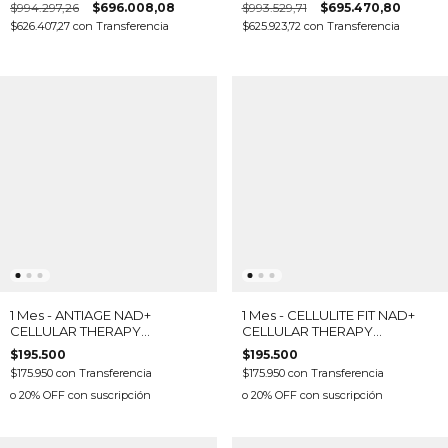
$994.297,26
$696.008,08
$993.529,71
$695.470,80
Aminoácidos, CoQ10, Omega
$626.407,27
con
Transferencia
$625.923,72
con
Transferencia
3 (14 cajas - 15 sobres c/u)
1 Mes - ANTIAGE NAD+
1 Mes - CELLULITE FIT NAD+
CELLULAR THERAPY
CELLULAR THERAPY
(Antiaging Evolution &
(Adelgazar & Celulitis) X 30
$195.500
$195.500
Antioxidante) X 30 SOBRES
SOBRES
$175.950
con
Transferencia
$175.950
con
Transferencia
o 20% OFF
con suscripción
o 20% OFF
con suscripción