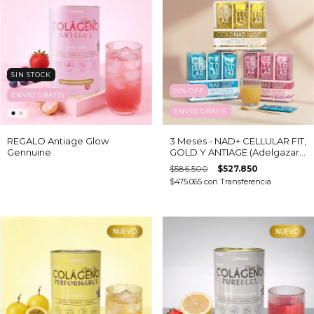
SIN STOCK
10
%
OFF
ENVÍO GRATIS
ENVÍO GRATIS
REGALO Antiage Glow
3 Meses - NAD+ CELLULAR FIT,
Gennuine
GOLD Y ANTIAGE (Adelgazar,
Regenerar, Rejuvenecer) X 90
$586.500
$527.850
SOBRES
$475.065
con
Transferencia