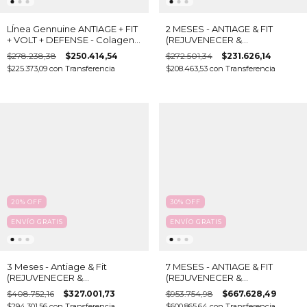
LÍnea Gennuine ANTIAGE + FIT
2 MESES - ANTIAGE & FIT
+ VOLT + DEFENSE - Colageno
(REJUVENECER &
hidrolizado bebible y 31
ADELGAZAR)
$278.238,38
$250.414,54
$272.501,34
$231.626,14
activos
$225.373,09
con
Transferencia
$208.463,53
con
Transferencia
20
%
OFF
30
%
OFF
ENVÍO GRATIS
ENVÍO GRATIS
3 Meses - Antiage & Fit
7 MESES - ANTIAGE & FIT
(REJUVENECER &
(REJUVENECER &
ADELGAZAR) - Colágeno
ADELGAZAR) - Colágeno
$408.752,16
$327.001,73
$953.754,98
$667.628,49
hidrolizado bebible
hidrolizado bebible
$294.301,56
con
Transferencia
$600.865,64
con
Transferencia