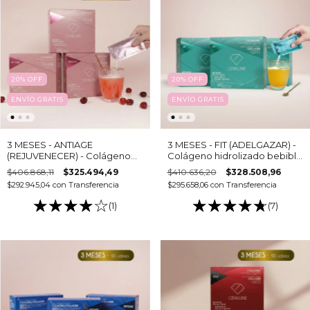
20
%
OFF
20
%
OFF
ENVÍO GRATIS
ENVÍO GRATIS
3 MESES - ANTIAGE
3 MESES - FIT (ADELGAZAR) -
(REJUVENECER) - Colágeno
Colágeno hidrolizado bebible
hidrolizado bebible (6 cajas -
(6 cajas - 15 sobres c/u)
$406.868,11
$325.494,49
$410.636,20
$328.508,96
15 sobres c/u)
$292.945,04
con
Transferencia
$295.658,06
con
Transferencia
(1)
(7)