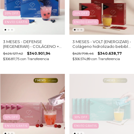
20
%
OFF
20
%
OFF
ENVÍO GRATIS
ENVÍO GRATIS
3 MESES - DEFENSE
3 MESES - VOLT (ENERGIZAR) -
(REGENERAR) - COLÁGENO +
Colágeno hidrolizado bebible
Vitaminas, Minerales,
(6 cajas - 15 sobres c/u)
$426.127,42
$340.901,94
$425.798,46
$340.638,77
Aminoacidos, CoQ10, Omega
$306.811,75
con
Transferencia
$306.574,89
con
Transferencia
3 (6 cajas - 15 sobres c/u)
30
%
OFF
30
%
OFF
ENVÍO GRATIS
ENVÍO GRATIS