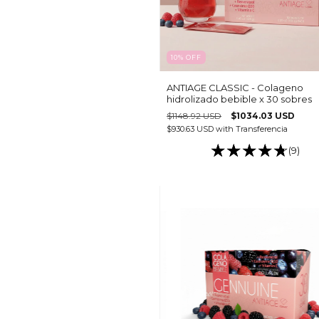
10
%
OFF
ANTIAGE CLASSIC - Colageno
hidrolizado bebible x 30 sobres
$1148.92 USD
$1034.03 USD
$930.63 USD
with
Transferencia
(9)