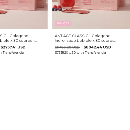
30
%
OFF
SIC - Colageno
ANTIAGE CLASSIC - Colageno
bible x 30 sobres -
hidrolizado bebible x 30 sobres
(copia)
$2757.41 USD
$11489.20 USD
$8042.44 USD
h
Transferencia
$7238.20 USD
with
Transferencia