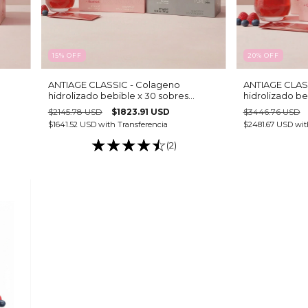
15
%
OFF
20
%
OFF
ANTIAGE CLASSIC - Colageno
ANTIAGE CLAS
hidrolizado bebible x 30 sobres
hidrolizado be
(copia)
(copia)
$2145.78 USD
$1823.91 USD
$3446.76 USD
$1641.52 USD
with
Transferencia
$2481.67 USD
wit
(2)