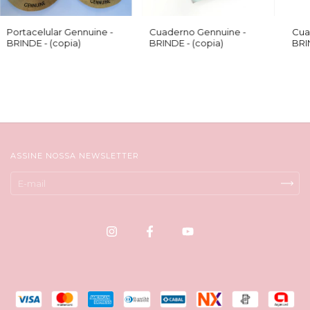
Portacelular Gennuine -
Cuaderno Gennuine -
Cua
BRINDE - (copia)
BRINDE - (copia)
BRI
ASSINE NOSSA NEWSLETTER