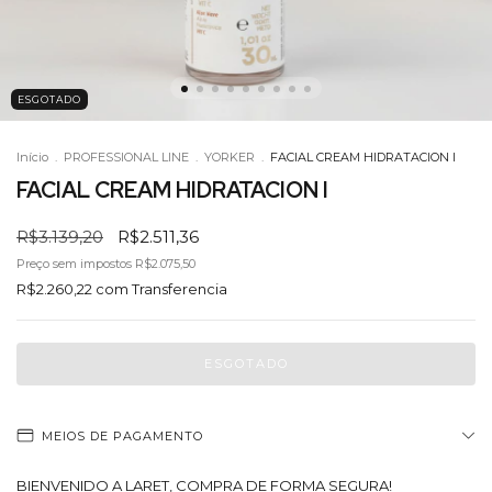
ESGOTADO
Início
.
PROFESSIONAL LINE
.
YORKER
.
FACIAL CREAM HIDRATACION I
FACIAL CREAM HIDRATACION I
R$3.139,20
R$2.511,36
Preço sem impostos
R$2.075,50
R$2.260,22
com
Transferencia
MEIOS DE PAGAMENTO
BIENVENIDO A LARET, COMPRA DE FORMA SEGURA!