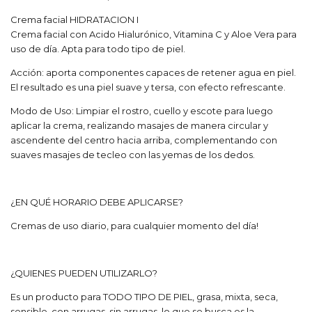
Crema facial HIDRATACION I
Crema facial con Acido Hialurónico, Vitamina C y Aloe Vera para
uso de día. Apta para todo tipo de piel.
Acción: aporta componentes capaces de retener agua en piel.
El resultado es una piel suave y tersa, con efecto refrescante.
Modo de Uso: Limpiar el rostro, cuello y escote para luego
aplicar la crema, realizando masajes de manera circular y
ascendente del centro hacia arriba, complementando con
suaves masajes de tecleo con las yemas de los dedos.
¿EN QUÉ HORARIO DEBE APLICARSE?
Cremas de uso diario, para cualquier momento del día!
¿QUIENES PUEDEN UTILIZARLO?
Es un producto para TODO TIPO DE PIEL, grasa, mixta, seca,
sensible, con arrugas, sin arrugas, lo que se busca es la