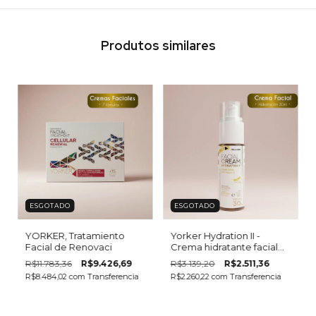
Produtos similares
ESGOTADO
ESGOTADO
YORKER, Tratamiento
Yorker Hydration II -
Facial de Renovaci
Crema hidratante facial
de uso diario con
R$11.783,36
R$9.426,69
R$3.139,20
R$2.511,36
R$8.484,02
com
Transferencia
R$2.260,22
com
Transferencia