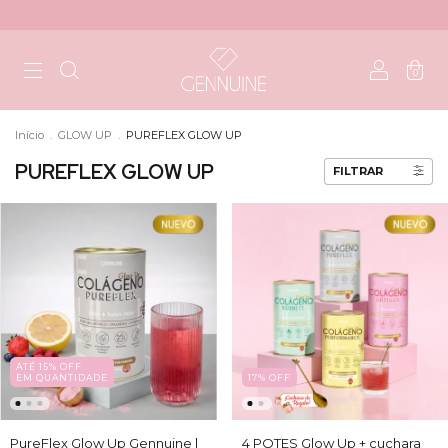
0
Início
.
GLOW UP
.
PUREFLEX GLOW UP
PUREFLEX GLOW UP
FILTRAR
ATÉ 15% OFF
EM QUANTIDADE
17
%
OFF
PureFlex Glow Up Gennuine |
4 POTES Glow Up + cuchara