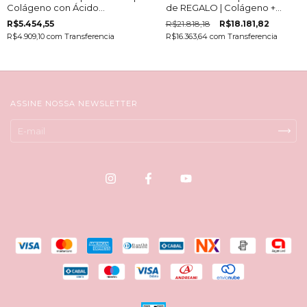
Colágeno con Ácido
de REGALO | Colágeno +
Hialurónico y Magnesio
activos | Performance -
R$5.454,55
R$21.818,18
R$18.181,82
BurnFit - Antiage - PureFlex
R$4.909,10
com
Transferencia
R$16.363,64
com
Transferencia
ASSINE NOSSA NEWSLETTER