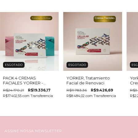
ESGOTADO
ESGOTADO
ES
PACK 4 CREMAS
YORKER, Tratamiento
York
FACIALES YORKER -
Facial de Renovaci
Crem
HIDRATACI
de u
R$24.170,21
R$19.336,17
R$11.783,36
R$9.426,69
R$3.
R$17.402,55
com
Transferencia
R$8.484,02
com
Transferencia
R$2.
ASSINE NOSSA NEWSLETTER