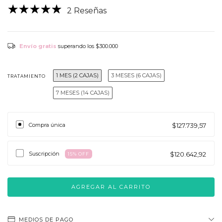
2 Reseñas
Envío gratis
superando los
$300.000
1 MES (2 CAJAS)
3 MESES (6 CAJAS)
TRATAMIENTO
7 MESES (14 CAJAS)
Compra única
$127.739,57
Suscripción
$120.642,92
15
% OFF
MEDIOS DE PAGO