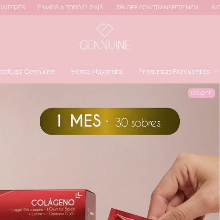
 TODO EL PAÍS
10% OFF CON TRANSFERENCIA
6 CUOTAS SIN INTERÉS
talogo Gennuine
Venta Mayorista
Preguntas Frecuentes
10
%
OFF