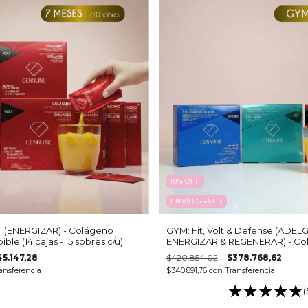
10
%
OFF
ENVÍO GRATIS
T (ENERGIZAR) - Colágeno
GYM: Fit, Volt & Defense (ADEL
ble (14 cajas - 15 sobres c/u)
ENERGIZAR & REGENERAR) - Co
hidrolizado bebible
45.147,28
$420.854,02
$378.768,62
ansferencia
$340.891,76
con
Transferencia
(