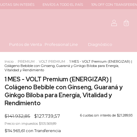
ENVÍOS A TODO EL PAÍS
10% OFF CON TRANSFERENCIA
6 CUOTAS SIN 
0
Puntos de Venta . Professional Line
Diagnóstico
Inicio
.
PREMIUM
.
VOLT PREMIUM
.
1 MES - VOLT Premium (ENERGIZAR) |
Colágeno Bebible con Ginseng, Guaraná y Ginkgo Biloba para Energía,
Vitalidad y Rendimiento
1 MES - VOLT Premium (ENERGIZAR) |
Colágeno Bebible con Ginseng, Guaraná y
Ginkgo Biloba para Energía, Vitalidad y
Rendimiento
$141.932,85
$127.739,57
6
cuotas sin interés de
$21.289,93
Precio sin impuestos
$105.569,89
$114.965,61
con
Transferencia