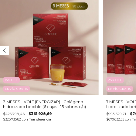
15
%
OFF
25
%
OFF
ENVÍO GRATIS
ENVÍO GRATIS
3 MESES - VOLT (ENERGIZAR) - Colágeno
7 MESES - VOL
hidrolizado bebible (6 cajas - 15 sobres c/u)
hidrolizado bebi
$425.798,46
$361.928,69
$993.529,71
$7
$325.735,82
con
Transferencia
$670.632,55
con
Tr