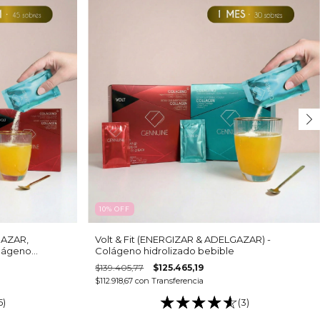
10
%
OFF
GAZAR,
Volt & Fit (ENERGIZAR & ADELGAZAR) -
lágeno
Colágeno hidrolizado bebible
$139.405,77
$125.465,19
$112.918,67
con
Transferencia
5)
(3)