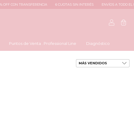
OFF CON TRANSFERENCIA
6 CUOTAS SIN INTERÉS
ENVÍOS A TODO EL PA
0
Puntos de Venta . Professional Line
Diagnóstico