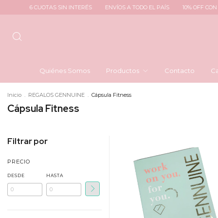
6 CUOTAS SIN INTERÉS
ENVÍOS A TODO EL PAÍS
10% OFF CON T
Quiénes Somos
Productos
Contacto
Ca
Inicio
.
REGALOS GENNUINE
.
Cápsula Fitness
Cápsula Fitness
Filtrar por
PRECIO
DESDE
HASTA