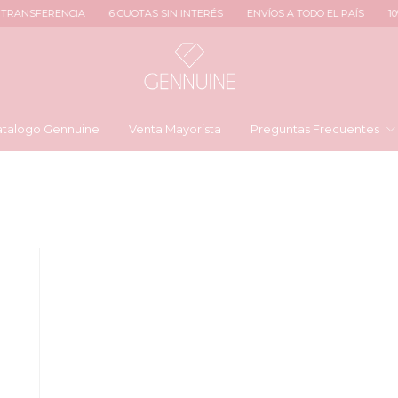
RANSFERENCIA
6 CUOTAS SIN INTERÉS
ENVÍOS A TODO EL PAÍS
10% 
talogo Gennuine
Venta Mayorista
Preguntas Frecuentes