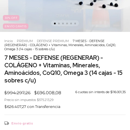
30
%
OFF
ENVÍO GRATIS
Inicio
.
PREMIUM
.
DEFENSE PREMIUM
.
7 MESES - DEFENSE
(REGENERAR) - COLÁGENO + Vitaminas, Minerales, Aminoácidos, CoQ10,
Omega 3 (14 cajas - 15 sobres c/u)
7 MESES - DEFENSE (REGENERAR) -
COLÁGENO + Vitaminas, Minerales,
Aminoácidos, CoQ10, Omega 3 (14 cajas - 15
sobres c/u)
$994.297,26
$696.008,08
6
cuotas sin interés de
$116.001,35
Precio sin impuestos
$575.213,29
$626.407,27
con
Transferencia
Envío gratis