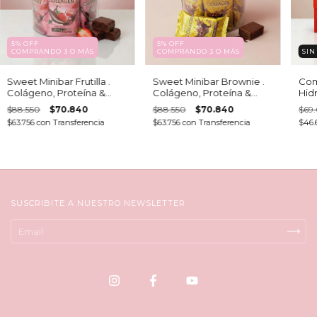
5% OFF
5% OFF
COMPRANDO 3 O MÁS
COMPRANDO 3 O MÁS
SIN
Sweet Minibar Frutilla .
Sweet Minibar Brownie .
Com
Colágeno, Proteína &
Colágeno, Proteína &
Hidr
Fibra X 16 UNIDADES
Fibra X 16 UNIDADES
cre
$88.550
$70.840
$88.550
$70.840
$69.
(Hid
$63.756
con
Transferencia
$63.756
con
Transferencia
$46.6
Hidr
SUSCRIBITE A NUESTRO NEWSLETTER