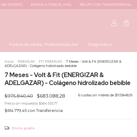
ENVÍOS A TODO EL PAÍS
10% OFF CON TRANSFERENCIA
6 CUOTAS SIN 
0
Puntos de Venta . Professional Line
Diagnóstico
Inicio
.
PREMIUM
.
FIT PREMIUM
.
7 Meses - Volt & Fit (ENERGIZAR &
ADELGAZAR) - Colágeno hidrolizado bebible
7 Meses - Volt & Fit (ENERGIZAR &
ADELGAZAR) - Colágeno hidrolizado bebible
$975.840,40
$683.088,28
6
cuotas sin interés de
$113.848,05
Precio sin impuestos
$564.535,77
$614.779,45
con
Transferencia
Envío gratis