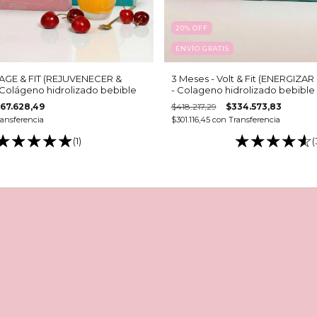
20
%
OFF
ENVÍO GRATIS
IAGE & FIT (REJUVENECER &
3 Meses - Volt & Fit (ENERGIZA
Colágeno hidrolizado bebible
- Colageno hidrolizado bebible
67.628,49
$418.217,29
$334.573,83
ansferencia
$301.116,45
con
Transferencia
(1)
(