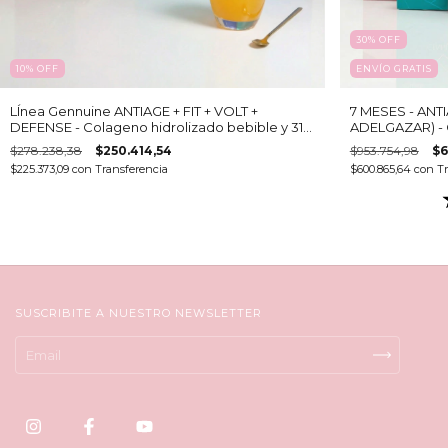
30
%
OFF
10
%
OFF
ENVÍO GRATIS
LÍnea Gennuine ANTIAGE + FIT + VOLT +
7 MESES - ANT
DEFENSE - Colageno hidrolizado bebible y 31
ADELGAZAR) - 
activos
$278.238,38
$250.414,54
$953.754,98
$6
$225.373,09
con
Transferencia
$600.865,64
con
Tr
SUSCRIBITE A NUESTRO NEWSLETTER