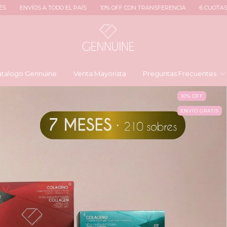
 TODO EL PAÍS
10% OFF CON TRANSFERENCIA
6 CUOTAS SIN INTERÉS
talogo Gennuine
Venta Mayorista
Preguntas Frecuentes
30
%
OFF
ENVÍO GRATIS