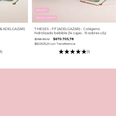
30
%
OFF
ENVÍO GRATIS
R & ADELGAZAR)
7 MESES - FIT (ADELGAZAR) - Colágeno
hidrolizado bebible (14 cajas - 15 sobres c/u)
$958.151,12
$670.705,78
$603.635,20
con
Transferencia
3)
(1)