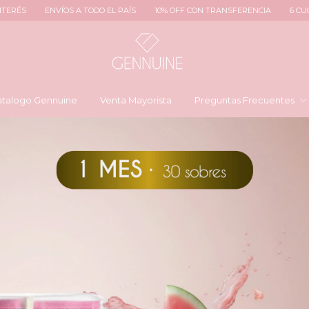
ODO EL PAÍS
10% OFF CON TRANSFERENCIA
6 CUOTAS SIN INTERÉS
E
talogo Gennuine
Venta Mayorista
Preguntas Frecuentes