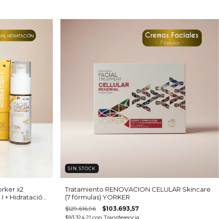
SIN STOCK
rker x2
Tratamiento RENOVACION CELULAR Skincare
I + Hidratación
(7 fórmulas) YORKER
$129.616,96
$103.693,57
$93.324,21
con
Transferencia