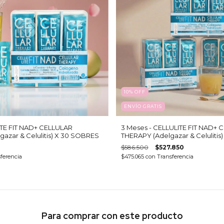
10
%
OFF
ENVÍO GRATIS
ITE FIT NAD+ CELLULAR
3 Meses - CELLULITE FIT NAD+ 
azar & Celulitis) X 30 SOBRES
THERAPY (Adelgazar & Celuliti
$586.500
$527.850
ferencia
$475.065
con
Transferencia
Para comprar con este producto