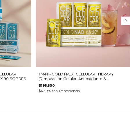
CELLULAR
1 Mes - GOLD NAD+ CELLULAR THERAPY
s) X 90 SOBRES
(Renovación Celular, Antioxidante &
Antiinflamatorio) x 30 Sobres
$195.500
$175.950
con
Transferencia