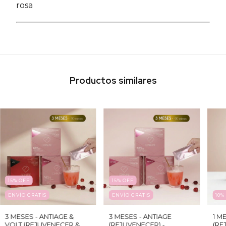
rosa
Productos similares
15
%
OFF
15
%
OFF
ENVÍO GRATIS
ENVÍO GRATIS
10
3 MESES - ANTIAGE &
3 MESES - ANTIAGE
1 M
VOLT (REJUVENECER &
(REJUVENECER) -
(RE