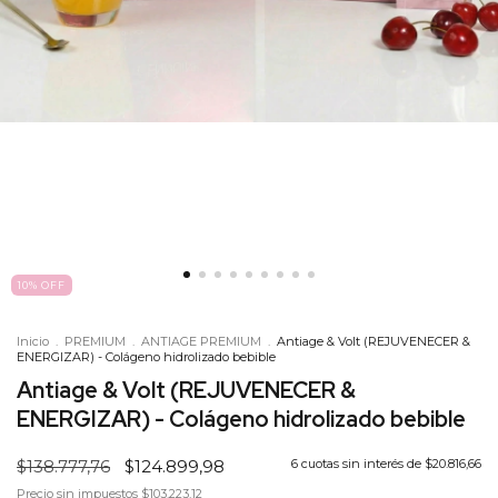
10
%
OFF
Inicio
.
PREMIUM
.
ANTIAGE PREMIUM
.
Antiage & Volt (REJUVENECER &
ENERGIZAR) - Colágeno hidrolizado bebible
Antiage & Volt (REJUVENECER &
ENERGIZAR) - Colágeno hidrolizado bebible
$138.777,76
$124.899,98
6
cuotas sin interés de
$20.816,66
Precio sin impuestos
$103.223,12