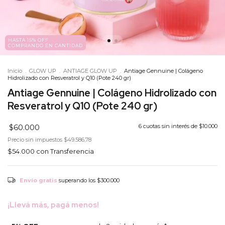
HASTA 15% OFF
COMPRANDO EN CANTIDAD
Inicio
.
GLOW UP
.
ANTIAGE GLOW UP
.
Antiage Gennuine | Colágeno
Hidrolizado con Resveratrol y Q10 (Pote 240 gr)
Antiage Gennuine | Colágeno Hidrolizado con
Resveratrol y Q10 (Pote 240 gr)
$60.000
6
cuotas sin interés de
$10.000
Precio sin impuestos
$49.586,78
$54.000
con
Transferencia
Envío gratis
superando los
$300.000
¡Llevá más, pagá menos!