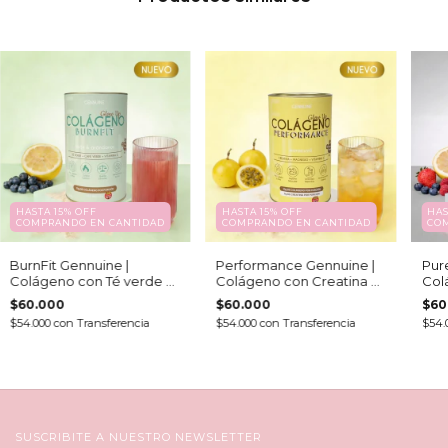
HASTA 15% OFF
HASTA 15% OFF
HAS
COMPRANDO EN CANTIDAD
COMPRANDO EN CANTIDAD
CO
BurnFit Gennuine |
Performance Gennuine |
Pur
Colágeno con Té verde y
Colágeno con Creatina y
Col
Café verde: Activos
Magnesio: Activos
Ácid
$60.000
$60.000
$60
Termogénicos y
Energéticos y Deportivos
Arti
$54.000
con
Transferencia
$54.000
con
Transferencia
$54.
Metabólicos (Pote 240 gr)
(Pote 240 gr)
SUSCRIBITE A NUESTRO NEWSLETTER