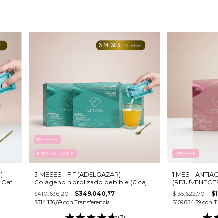
15
%
OFF
ENVÍO GRATIS
10
%
OFF
) –
3 MESES - FIT (ADELGAZAR) -
1 MES - ANTIA
 Café
Colágeno hidrolizado bebible (6 cajas
(REJUVENECER)
- 15 sobres c/u)
Hialurónico y 
$410.636,20
$349.040,77
$135.622,70
$1
$314.136,69
con
Transferencia
$109.854,39
con
T
(7)