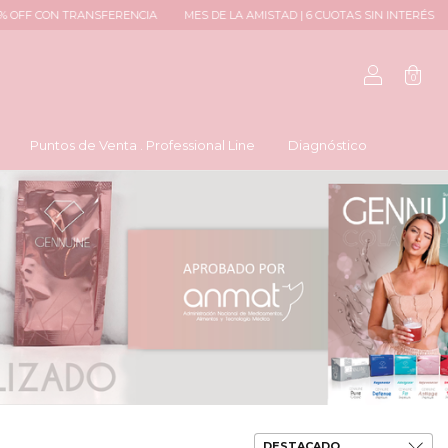
A
MES DE LA AMISTAD | 6 CUOTAS SIN INTERÉS
ENVÍOS A TODO EL PAÍS
0
Puntos de Venta . Professional Line
Diagnóstico