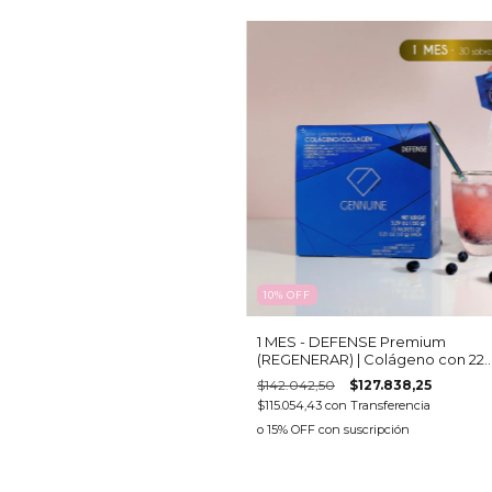
10
%
OFF
1 MES - DEFENSE Premium
(REGENERAR) | Colágeno con 22
activos: Vitaminas, Minerales y 
$142.042,50
$127.838,25
3 para Sistema Inmune, Regener
$115.054,43
con
Transferencia
y Recuperación
o 15% OFF
con suscripción