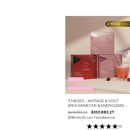
15
%
OFF
ENVÍO GRATIS
3 MESES - ANTIAGE & VOLT
(REJUVENECER & ENERGIZAR) -
Colágeno hidrolizado bebible
$416.333,26
$353.883,27
$318.494,94
con
Transferencia
(1)