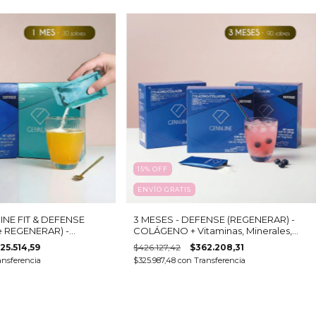
15
%
OFF
ENVÍO GRATIS
INE FIT & DEFENSE
3 MESES - DEFENSE (REGENERAR) -
 REGENERAR) -
COLÁGENO + Vitaminas, Minerales,
lizado bebible + 25
Aminoacidos, CoQ10, Omega 3 (6
25.514,59
$426.127,42
$362.208,31
cajas - 15 sobres c/u)
ansferencia
$325.987,48
con
Transferencia