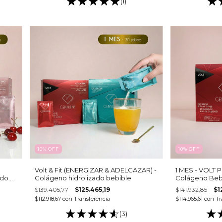
(1)
10
%
OFF
10
%
OFF
Volt & Fit (ENERGIZAR & ADELGAZAR) -
1 MES - VOLT 
ado
Colágeno hidrolizado bebible
Colágeno Bebi
Guaraná y Gink
$139.405,77
$125.465,19
$141.932,85
$1
Vitalidad y Re
$112.918,67
con
Transferencia
$114.965,61
con
Tr
(3)