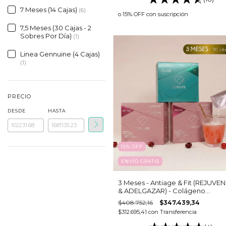
7 Meses (14 Cajas)
(6)
o 15% OFF
con suscripción
7,5 Meses (30 Cajas - 2
Sobres Por Día)
(1)
Linea Gennuine (4 Cajas)
(1)
PRECIO
DESDE
HASTA
15
%
OFF
ENVÍO GRATIS
3 Meses - Antiage & Fit (REJUVE
& ADELGAZAR) - Colágeno
hidrolizado bebible
$408.752,16
$347.439,34
$312.695,41
con
Transferencia