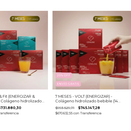
25
%
OFF
ENVÍO GRATIS
 & Fit (ENERGIZAR &
7 MESES - VOLT (ENERGIZAR) -
Colágeno hidrolizado
Colágeno hidrolizado bebible (14
cajas - 15 sobres c/u)
$731.880,30
$993.529,71
$745.147,28
ransferencia
$670.632,55
con
Transferencia