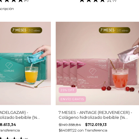
scripción
25
%
OFF
ENVÍO GRATIS
 (ADELGAZAR) -
7 MESES - ANTIAGE (REJUVENECER) -
lizado bebible (14
Colágeno hidrolizado bebible (14
s c/u)
cajas - 15 sobres c/u)
8.613,34
$949.358,84
$712.019,13
ransferencia
$640.817,22
con
Transferencia