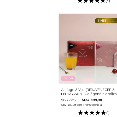
(4)
10
%
OFF
Antiage & Volt (REJUVENECER &
ENERGIZAR) - Colágeno hidroliz
bebible
$138.777,76
$124.899,98
$112.409,98
con
Transferencia
(1)