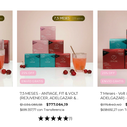
25
%
OFF
25
%
OFF
ENVÍO GRATIS
ENVÍO GRATIS
7,5 MESES - ANTIAGE, FIT & VOLT
7 Meses - Volt
(REJUVENECER, ADELGAZAR &
ADELGAZAR) - 
ENERGIZAR ) - Colágeno hidrolizado
bebible
$1.036.085,58
$777.064,19
$975.840,40
bebible
$699.357,77
con
Transferencia
$658.692,27
con
T
(1)