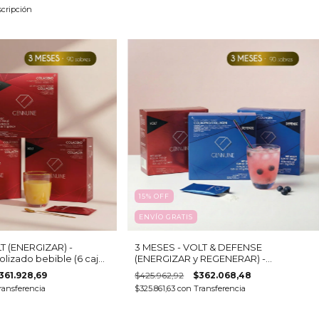
scripción
15
%
OFF
ENVÍO GRATIS
T (ENERGIZAR) -
3 MESES - VOLT & DEFENSE
lizado bebible (6 cajas
(ENERGIZAR y REGENERAR) -
Colageno hidrolizado bebible + 27
361.928,69
$425.962,92
$362.068,48
activos
ransferencia
$325.861,63
con
Transferencia