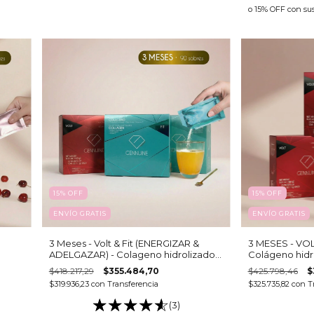
o 15% OFF
con su
15
%
OFF
15
%
OFF
ENVÍO GRATIS
ENVÍO GRATIS
3 Meses - Volt & Fit (ENERGIZAR &
3 MESES - VOL
ADELGAZAR) - Colageno hidrolizado
Colágeno hidro
bebible
- 15 sobres c/u)
$418.217,29
$355.484,70
$425.798,46
$
$319.936,23
con
Transferencia
$325.735,82
con
T
(3)