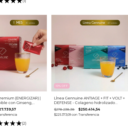
(1)
10
%
OFF
Premium (ENERGIZAR) |
LÍnea Gennuine ANTIAGE + FIT + VOLT +
ble con Ginseng,
DEFENSE - Colageno hidrolizado
go Biloba para Energía,
bebible y 31 activos
27.739,57
$278.238,38
$250.414,54
ndimiento
ansferencia
$225.373,09
con
Transferencia
(2)