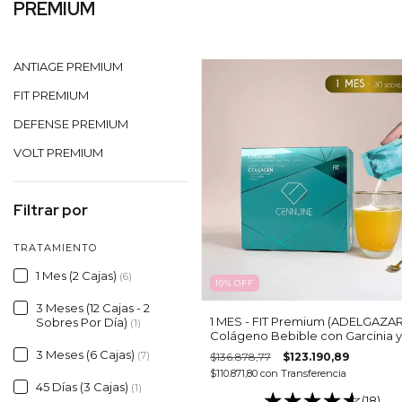
PREMIUM
ANTIAGE PREMIUM
FIT PREMIUM
DEFENSE PREMIUM
VOLT PREMIUM
Filtrar por
TRATAMIENTO
1 Mes (2 Cajas)
(6)
10
%
OFF
3 Meses (12 Cajas - 2
1 MES - FIT Premium (ADELGAZAR
Sobres Por Día)
(1)
Colágeno Bebible con Garcinia y
Verde para Control de Peso y
3 Meses (6 Cajas)
(7)
$136.878,77
$123.190,89
Saciedad
$110.871,80
con
Transferencia
45 Días (3 Cajas)
(1)
(18)