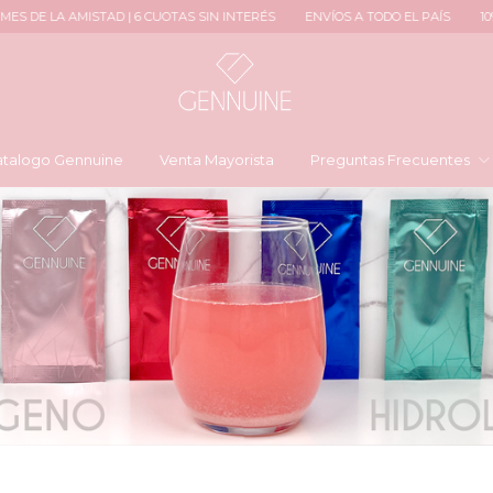
TAS SIN INTERÉS
ENVÍOS A TODO EL PAÍS
10% OFF CON TRANSFERENCI
talogo Gennuine
Venta Mayorista
Preguntas Frecuentes