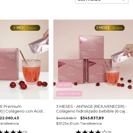
15
%
OFF
ENVÍO GRATIS
GE Premium
3 MESES - ANTIAGE (REJUVENECER) -
 | Colágeno con Ácido
Colágeno hidrolizado bebible (6 cajas
Luteína
- 15 sobres c/u)
22.060,43
$406.868,11
$345.837,89
ransferencia
$311.254,10
con
Transferencia
(2)
(1)