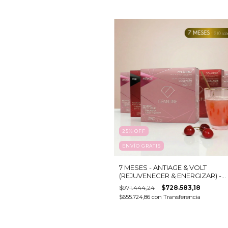
25
%
OFF
ENVÍO GRATIS
7 MESES - ANTIAGE & VOLT
(REJUVENECER & ENERGIZAR) -
Colágeno hidrolizado bebible
$971.444,24
$728.583,18
$655.724,86
con
Transferencia