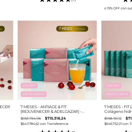
o 15% OFF
con su
25
%
OFF
25
%
OFF
ENVÍO GRATIS
ENVÍO GRATIS
NECER
7 MESES - ANTIAGE & FIT
7 MESES - FIT
(REJUVENECER & ADELGAZAR) -
Colágeno hidro
Colágeno hidrolizado bebible
cajas - 15 sobre
$953.754,98
$715.316,24
$958.151,12
$71
$643.784,62
con
Transferencia
$646.752,01
con
T