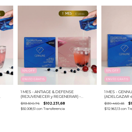
10
%
OFF
10
%
OFF
ENVÍO GRATIS
ENVÍO GRATIS
1 MES - ANTIAGE & DEFENSE
1 MES - GENNU
(REJUVENECER y REGENERAR) -
(ADELGAZAR e
Omega
Colágeno hidrolizado bebible + 27
Colágeno hidro
$113.590,76
$102.231,68
$139.460,65
$1
ación
activos
activos
$92.008,51
con
Transferencia
$112.963,13
con
Tr