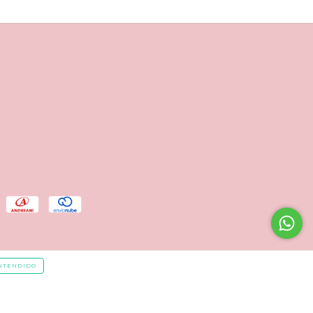
NTENDIDO
cá.
/
Botón de arrepentimiento